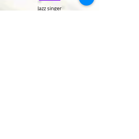
Jazz singer
blues singer
Cabaret Singer
Cabaret dancer
Model
Burlesque Performer
Hit List
International Newcomer Crown
(3th WBG 2014 London)
Miss Bettie Page Belgium 2012
Miss Naked Belgium 2011
Miss Stripper Belgium 2011
Muse of
« La Marquise de Say »
Hit list of Events
Headliner of several Events