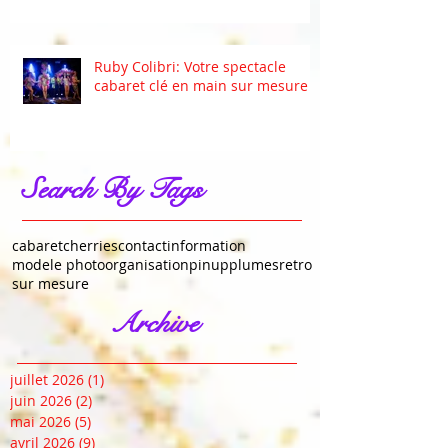
Ruby Colibri: Votre spectacle
cabaret clé en main sur mesure
Search By Tags
cabaret
cherries
contact
information
modele photo
organisation
pinup
plumes
retro
sur mesure
Archive
juillet 2026
(1)
1 post
juin 2026
(2)
2 posts
mai 2026
(5)
5 posts
avril 2026
(9)
9 posts