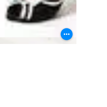
Did you know that...
Bonjour à vous qui commencez à me suivre... Je
sais que pour certains d'entre vous, vous
aimeriez avoir tellement plus d'articles qui...