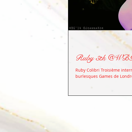
Ruby 3th @WBG
Ruby Colibri Troisième inter
burlesques Games de Londr