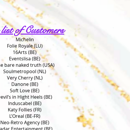
 list of Customers
Michelin
Folie Royale (LU)
16Arts (BE)
Eventslisa (BE)
e bare naked truth (USA)
Soulmetropool (NL)
Very Cherry (NL)
Danone (BE)
Soft Love (BE)
evil’s in Hight Heels (BE)
Induscabel (BE)
Katy Follies (FR)
L’Oreal (BE-FR)
Neo-Retro Agency (BE)
adar Entertainment (BE)