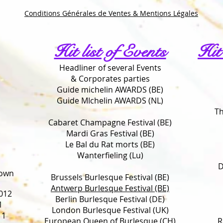
Conditions Générales de Ventes & Mentions Légales
Hit list of Events
Hit
Headliner of several Events
& Corporates parties
Guide michelin AWARDS (BE)
Guide MIchelin AWARDS (NL)
Th
Cabaret Champagne Festival (BE)
Mardi Gras Festival (BE)
Le Bal du Rat morts (BE)
Wanterfieling (Lu)
D
rown
Brussels Burlesque Festival (BE)
Antwerp Burlesque Festival (BE)
012
Berlin Burlesque Festival (DE)
1
London Burlesque Festival (UK)
11
European Queen of Burlesque (CH)
R