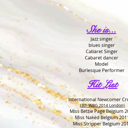
She is...
Jazz singer
blues singer
Cabaret Singer
Cabaret dancer
Model
Burlesque Performer
Hit List
International Newcomer C
(3th WBG 2014 London)
Miss Bettie Page Belgium 2
Miss Naked Belgium 201
Miss Stripper Belgium 20