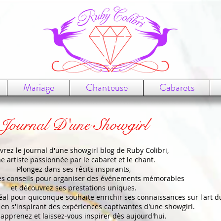
Mariage
Chanteuse
Cabarets
Journal D'une Showgirl
rez le journal d'une showgirl blog de Ruby Colibri,
e artiste passionnée par le cabaret et le chant.
Plongez dans ses récits inspirants,
es conseils pour organiser des événements mémorables
et découvrez ses prestations uniques.
déal pour quiconque souhaite enrichir ses connaissances sur l'art d
 en s'inspirant des expériences captivantes d'une showgirl.
, apprenez et laissez-vous inspirer dès aujourd'hui.