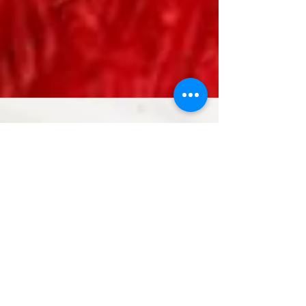
A golden Woman learns
everyday
What is really important in Life? I share with
you what I have Learned in Thailand.