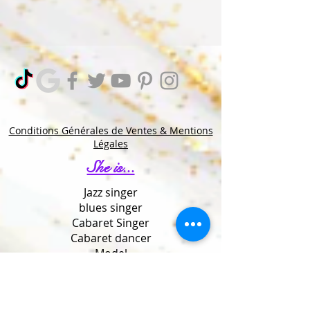
charisme unique, elle transforme chaque
instant en un souvenir inoubliable. Imaginez
un spectacle de cabaret raffiné, un chant live
qui captive... C’est exactement ce que Ruby
Colibri vous offre. Alors, pourquoi attendre ?
Prenez contact avec Ruby Colibri pour vos
événements et faites de votre réception
Conditions Générales de Ventes & Mentions
Légales
She is...
Jazz singer
blues singer
Cabaret Singer
Cabaret dancer
Model
Burlesque Performer