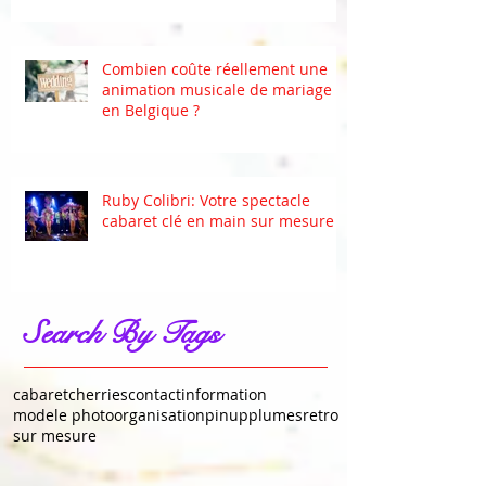
Combien coûte réellement une
animation musicale de mariage
en Belgique ?
Ruby Colibri: Votre spectacle
cabaret clé en main sur mesure
Search By Tags
cabaret
cherries
contact
information
modele photo
organisation
pinup
plumes
retro
sur mesure