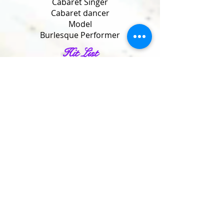
Cabaret Singer
Cabaret dancer
Model
Burlesque Performer
Hit List
International Newcomer Crown
(3th WBG 2014 London)
Miss Bettie Page Belgium 2012
Miss Naked Belgium 2011
Miss Stripper Belgium 2011
Muse of
« La Marquise de Say »
Hit list of Events
Headliner of several Events
& Corporates parties
Guide michelin AWARDS (BE)
Guide MIchelin AWARDS (NL)