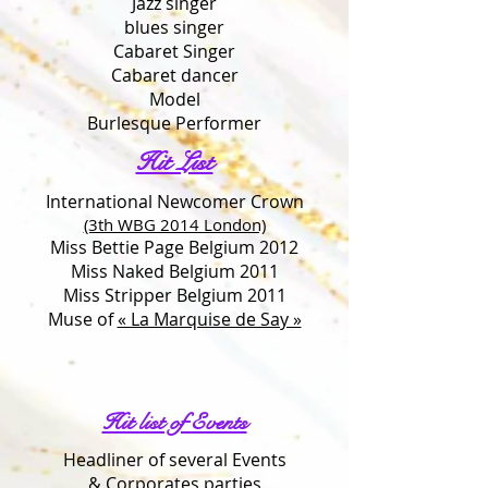
Jazz singer
blues singer
Cabaret Singer
Cabaret dancer
Model
Burlesque Performer
Hit List
International Newcomer Crown
(3th WBG 2014 London)
Miss Bettie Page Belgium 2012
Miss Naked Belgium 2011
Miss Stripper Belgium 2011
Muse of
« La Marquise de Say »
Hit list of Events
Headliner of several Events
& Corporates parties