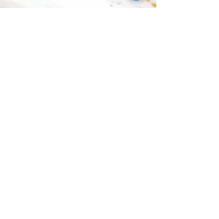
And more…
Inspired by
Bettie Page - Dita Von Teese - Royal Palace -
Crazy Horse - Sally Rand - Lada Redstar -
Loulou D'Vil - Marylin Monroe
AND MORE
Hit list of Customers
Michelin
Folie Royale (LU)
16Arts (BE)
Eventslisa (BE)
The bare naked truth (USA)
Soulmetropool (NL)
Very Cherry (NL)
Danone (BE)
Soft Love (BE)
Devil’s in Hight Heels (BE)