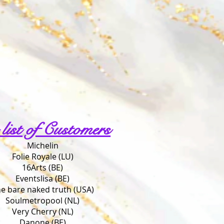
 list of Customers
Michelin
Folie Royale (LU)
16Arts (BE)
Eventslisa (BE)
e bare naked truth (USA)
Soulmetropool (NL)
Very Cherry (NL)
Danone (BE)