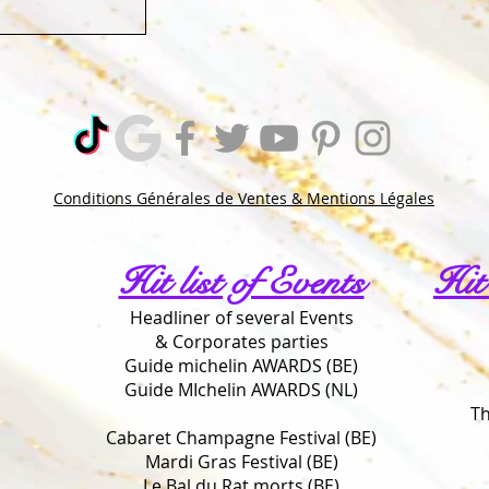
Conditions Générales de Ventes & Mentions Légales
Hit list of Events
Hit
Headliner of several Events
& Corporates parties
Guide michelin AWARDS (BE)
Guide MIchelin AWARDS (NL)
Th
Cabaret Champagne Festival (BE)
Mardi Gras Festival (BE)
Le Bal du Rat morts (BE)