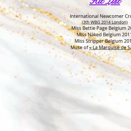
Hit List
International Newcomer C
(3th WBG 2014 London)
Miss Bettie Page Belgium 2
Miss Naked Belgium 201
Miss Stripper Belgium 20
Muse of
« La Marquise de S