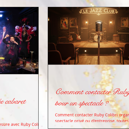
Comment contacter Ruby
e cabaret
pour un spectacle ?
Comment contacter Ruby Colibri orga
spectacle privé ou d'entreprise, toutes
sure avec Ruby Colibri
informations sur ce post