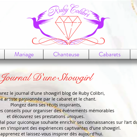
Mariage
Chanteuse
Cabarets
Journal D'une Showgirl
rez le journal d'une showgirl blog de Ruby Colibri,
e artiste passionnée par le cabaret et le chant.
Plongez dans ses récits inspirants,
es conseils pour organiser des événements mémorables
et découvrez ses prestations uniques.
déal pour quiconque souhaite enrichir ses connaissances sur l'art d
 en s'inspirant des expériences captivantes d'une showgirl.
, apprenez et laissez-vous inspirer dès aujourd'hui.