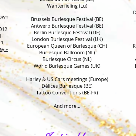
Wanterfieling (Lu)
D
rown
Brussels Burlesque Festival (BE)
Antwerp Burlesque Festival (BE)
012
Berlin Burlesque Festival (DE)
1
London Burlesque Festival (UK)
11
European Queen of Burlesque (CH)
R
ay »
Burlesque Ballroom (NL)
Burlesque Circus (NL)
World Burlesque Games (UK)
Harley & US Cars meetings (Europe)
Délices Burlesque (BE)
Tattoo Conventions (BE-FR)
And more…