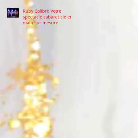
Ruby Colibri: Votre
spectacle cabaret clé en
main sur mesure