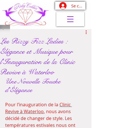
Se connecter
Les Rizzy Fizz Ladies :
Élégance et Musique pour
l'Inauguration de la Clinic
Revive à Waterloo
Une Nouvelle Touche 
d'Élégance
Pour l’inauguration de la 
Clinic 
Revive à Waterloo
, nous avons 
décidé de changer de style. Les 
températures estivales nous ont 