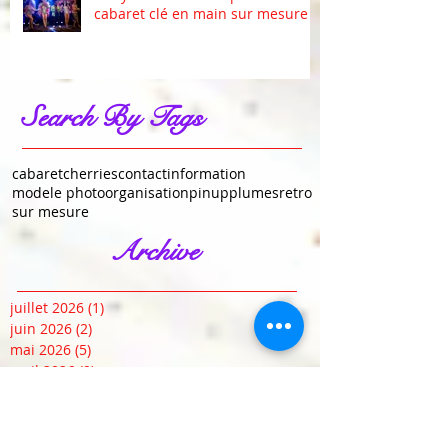
cabaret clé en main sur mesure
Search By Tags
cabaret
cherries
contact
information
modele photo
organisation
pinup
plumes
retro
sur mesure
Archive
juillet 2026
(1)
1 post
juin 2026
(2)
2 posts
mai 2026
(5)
5 posts
avril 2026
(9)
9 posts
janvier 2023
(1)
1 post
juin 2019
(1)
1 post
mai 2019
(1)
1 post