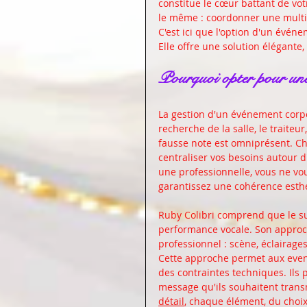
constitue le cœur battant de vot
le même : coordonner une multit
C'est ici que l'option d'un évén
Elle offre une solution élégante,
Pourquoi opter pour une 
La gestion d'un événement corpo
recherche de la salle, le traiteur
fausse note est omniprésent. C
centraliser vos besoins autour d'
une professionnelle, vous ne vo
garantissez une cohérence esthé
Ruby Colibri comprend que le succ
performance vocale. Son approch
professionnel : scène, éclairages
Cette approche permet aux event
des contraintes techniques. Ils pe
message qu'ils souhaitent trans
détail
, chaque élément, du choix