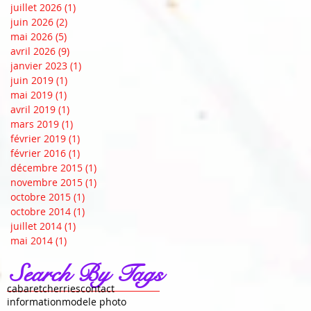
juillet 2026
(1)
1 post
juin 2026
(2)
2 posts
mai 2026
(5)
5 posts
avril 2026
(9)
9 posts
janvier 2023
(1)
1 post
juin 2019
(1)
1 post
mai 2019
(1)
1 post
avril 2019
(1)
1 post
mars 2019
(1)
1 post
février 2019
(1)
1 post
février 2016
(1)
1 post
décembre 2015
(1)
1 post
novembre 2015
(1)
1 post
octobre 2015
(1)
1 post
octobre 2014
(1)
1 post
juillet 2014
(1)
1 post
mai 2014
(1)
1 post
Search By Tags
cabaret
cherries
contact
information
modele photo