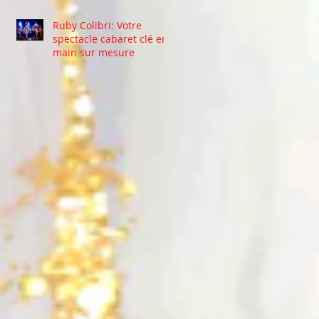
Ruby Colibri: Votre
spectacle cabaret clé en
main sur mesure