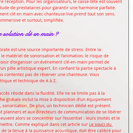
re réception. Pour les organisateurs, le casse-tête est souvent 
ude de prestataires pour garantir une harmonie parfaite. 
ement clé en main avec chanteuse live prend tout son sens. 
 immersive et surtout, simplifiée.
solution clé en main ?
rate est une source importante de stress. Entre la 
, le matériel de sonorisation et l'animation, le risque de 
hoisir d'organiser un événement clé-en-main permet de 
un pôle artistique expert. En confiant la partie spectacle à 
us contentez pas de réserver une chanteuse. Vous 
tique et technique de A à Z.
ès réside dans la fluidité. Elle ne se limite pas à la 
e globale inclut la mise à disposition d'un équipement 
, sonorisation. De plus, un technicien dédié est présent. 
 planners et aux directeurs de communication de se libérer 
uvent alors se concentrer sur l'essentiel : leurs invités et le 
mettre. Comme expliqué dans cet article sur 
Le souci du 
 de la tenue à la puissance acoustique, doit être calibré pour 