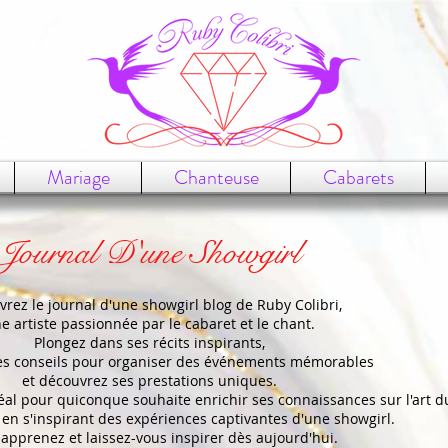
Mariage
Chanteuse
Cabarets
Journal D'une Showgirl
rez le journal d'une showgirl blog de Ruby Colibri,
e artiste passionnée par le cabaret et le chant.
Plongez dans ses récits inspirants,
es conseils pour organiser des événements mémorables
et découvrez ses prestations uniques.
déal pour quiconque souhaite enrichir ses connaissances sur l'art d
 en s'inspirant des expériences captivantes d'une showgirl.
, apprenez et laissez-vous inspirer dès aujourd'hui.