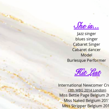
She is...
Jazz singer
blues singer
Cabaret Singer
Cabaret dancer
Model
Burlesque Performer
Hit List
International Newcomer C
(3th WBG 2014 London)
Miss Bettie Page Belgium 2
Miss Naked Belgium 201
Miss Stripper Belgium 20