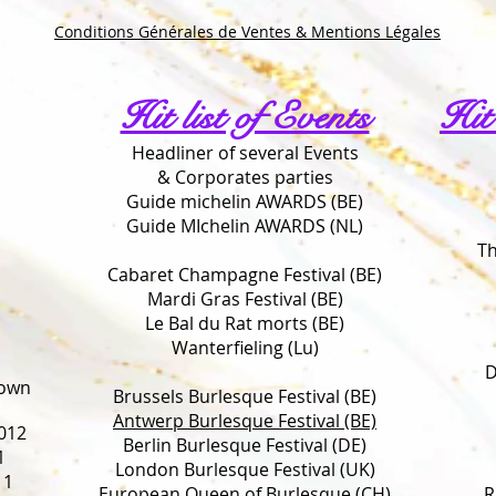
Conditions Générales de Ventes & Mentions Légales
Hit list of Events
Hit
Headliner of several Events
& Corporates parties
Guide michelin AWARDS (BE)
Guide MIchelin AWARDS (NL)
Th
Cabaret Champagne Festival (BE)
Mardi Gras Festival (BE)
Le Bal du Rat morts (BE)
Wanterfieling (Lu)
D
rown
Brussels Burlesque Festival (BE)
Antwerp Burlesque Festival (BE)
012
Berlin Burlesque Festival (DE)
1
London Burlesque Festival (UK)
11
European Queen of Burlesque (CH)
R