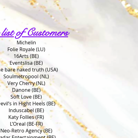
 list of Customers
Michelin
Folie Royale (LU)
16Arts (BE)
Eventslisa (BE)
e bare naked truth (USA)
Soulmetropool (NL)
Very Cherry (NL)
Danone (BE)
Soft Love (BE)
evil’s in Hight Heels (BE)
Induscabel (BE)
Katy Follies (FR)
L’Oreal (BE-FR)
Neo-Retro Agency (BE)
adar Entertainment (BE)